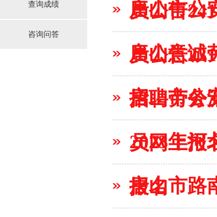
唐山市公
查询成绩
员公告241
咨询问答
唐山意诚
员公告231
唐山市公
招聘劳务
2023
员网上报名2
唐山市路
报名